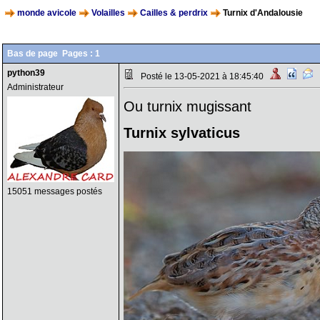
monde avicole
Volailles
Cailles & perdrix
Turnix d'Andalousie
Bas de page
Pages :
1
python39
Posté le 13-05-2021 à 18:45:40
Administrateur
Ou turnix mugissant
Turnix sylvaticus
15051 messages postés