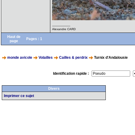
--------------------
Alexandre CARD
Haut de
Pages :
1
page
monde avicole
Volailles
Cailles & perdrix
Turnix d'Andalousie
Identification rapide :
Divers
Imprimer ce sujet