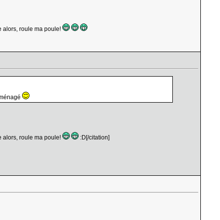
 alors, roule ma poule!
déménagé
 alors, roule ma poule!
:D[/citation]