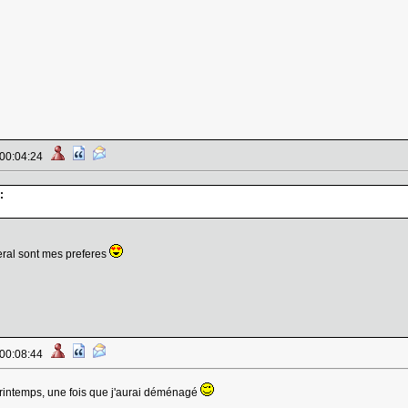
 00:04:24
:
eral sont mes preferes
 00:08:44
rintemps, une fois que j'aurai déménagé