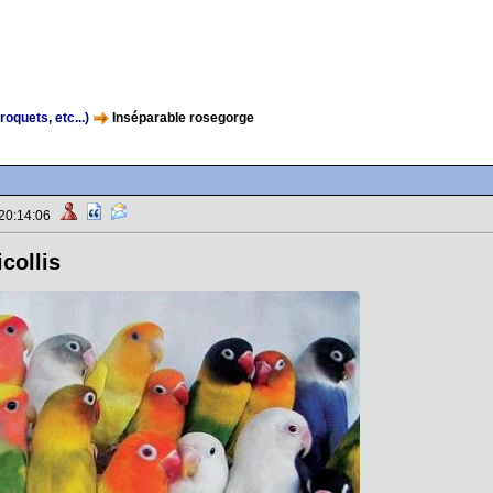
oquets, etc...)
Inséparable rosegorge
 20:14:06
collis