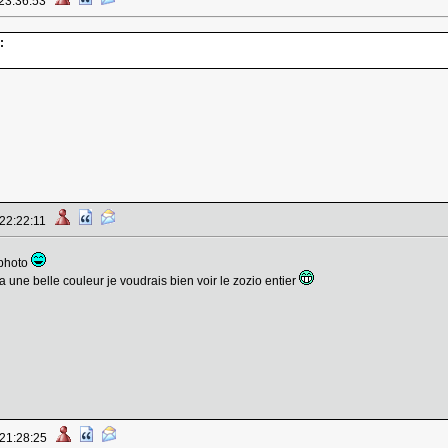
 23:36:53
:
 22:22:11
 photo
 une belle couleur je voudrais bien voir le zozio entier
 21:28:25