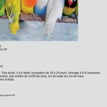
e
nis SP
cun
: Très facile, 4 à 6 œufs, incubation de 18 à 24 jours. Sevrage à 5-6 semaines.
andus, une volière de 1m50 de long, 1m de large sur 1m de haut.
es et fruits.
 le roseicollis, le Fisher et le personatta
 par python39