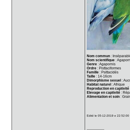
Nom commun
: Inséparabl
Nom scientifique
: Agapor
Genre
: Agapornis
Ordre
: Pisttaciformes
Famille
: Psittacidés
Taille
: 14-16cm
Dimorphisme sexuel
: Au
Habitat naturel
: Afrique
Reproduction en captivité
Elevage en captivité
: Rép
Alimentation et soin
: Grain
Sur cette photo, 3 espèces,
Edité le 05-12-2019 e 22:52:00
--------------------