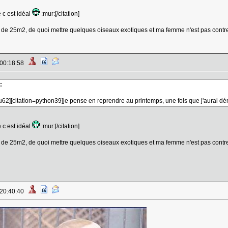
 c est idéal
:mur:[/citation]
e de 25m2, de quoi mettre quelques oiseaux exotiques et ma femme n'est pas contre
 00:18:58
:
u62][citation=python39]je pense en reprendre au printemps, une fois que j'aurai 
 c est idéal
:mur:[/citation]
e de 25m2, de quoi mettre quelques oiseaux exotiques et ma femme n'est pas contre
 20:40:40