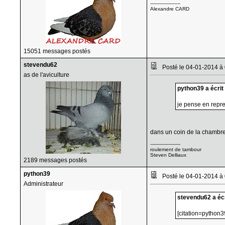
--------------------
Alexandre CARD
15051 messages postés
stevendu62
Posté le 04-01-2014 à
as de l'aviculture
python39 a écrit 
je pense en repr
dans un coin de la chambre
--------------------
roulement de tambour
Steven Delliaux
2189 messages postés
python39
Posté le 04-01-2014 à
Administrateur
stevendu62 a écr
[citation=python