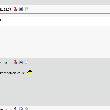
 21:22:27
:
 21:35:13
ourant comme couleur