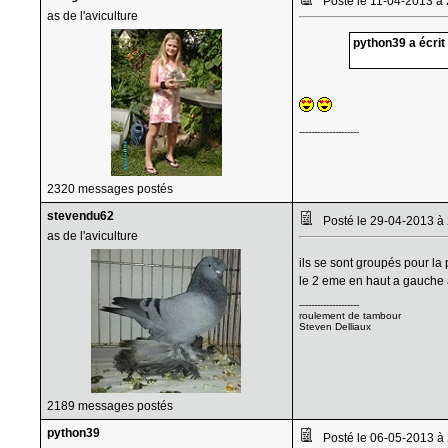
Posté le 11-04-2013 à
as de l'aviculture
python39 a écrit 
--------------------
2320 messages postés
stevendu62
Posté le 29-04-2013 à
as de l'aviculture
ils se sont groupés pour la
le 2 eme en haut a gauche a
--------------------
roulement de tambour
Steven Delliaux
2189 messages postés
python39
Posté le 06-05-2013 à