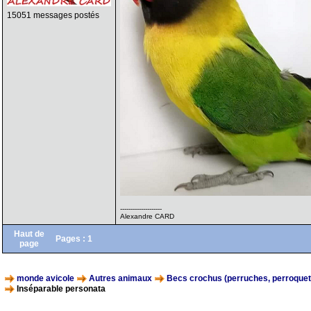
15051 messages postés
--------------------
Alexandre CARD
Haut de
Pages :
1
page
monde avicole
Autres animaux
Becs crochus (perruches, perroquets,
Inséparable personata