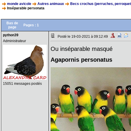
monde avicole
Autres animaux
Becs crochus (perruches, perroquets,
Inséparable personata
Bas de
Pages :
1
page
python39
Posté le 19-03-2021 à 09:12:49
Administrateur
Ou inséparable masqué
Agapornis personatus
15051 messages postés