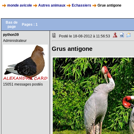
monde avicole
Autres animaux
Echassiers
Grue antigone
Bas de
Pages :
1
page
python39
Posté le 18-08-2012 à 11:56:53
Administrateur
Grus antigone
15051 messages postés