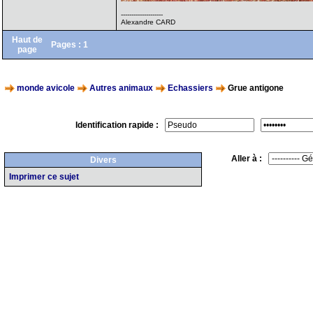
--------------------
Alexandre CARD
Haut de
Pages :
1
page
monde avicole
Autres animaux
Echassiers
Grue antigone
Identification rapide :
Aller à :
Divers
Imprimer ce sujet