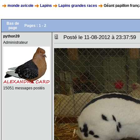
monde avicole
Lapins
Lapins grandes races
Géant papillon franç
Bas de
Pages :
1
-
2
page
python39
Posté le 11-08-2012 à 23:37:5
Administrateur
15051 messages postés