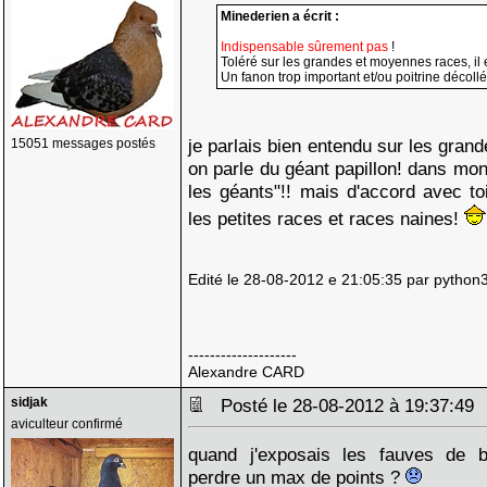
Minederien a écrit :
Indispensable sûrement pas
!
Toléré sur les grandes et moyennes races, il es
Un fanon trop important et/ou poitrine décollé
je parlais bien entendu sur les grand
15051 messages postés
on parle du géant papillon! dans mon
les géants"!! mais d'accord avec to
les petites races et races naines!
Edité le 28-08-2012 e 21:05:35 par python
--------------------
Alexandre CARD
sidjak
Posté le 28-08-2012 à 19:37:4
aviculteur confirmé
quand j'exposais les fauves de b
perdre un max de points ?