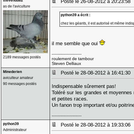
stevendu62
Posté le 26-08-2012 à 20:23:5
as de l'aviculture
python39 a écrit :
chez les géants, il est autorisé et même indis
il me semble que oui
--------------------
2189 messages postés
roulement de tambour
Steven Delliaux
Minederien
Posté le 28-08-2012 à 16:41:3
aviculteur amateur
90 messages postés
Indispensable sûrement pas!
Toléré sur les grandes et moyennes ra
et petites races.
Un fanon trop important et/ou poitrine
--------------------
python39
Posté le 28-08-2012 à 19:33:0
Administrateur