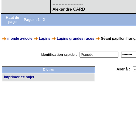
--------------------
Alexandre CARD
Haut de
Pages :
1
-
2
page
monde avicole
Lapins
Lapins grandes races
Géant papillon franç
Identification rapide :
Aller à :
Divers
Imprimer ce sujet