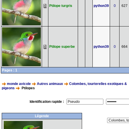
Ptilope turgris
python39
0
627
Ptilope superbe
python39
0
664
Pages :
1
monde avicole
Autres animaux
Colombes, tourterelles exotiques &
pigeons
Ptilopes
Identification rapide :
Légende