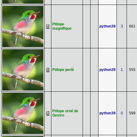
Ptilope
python39
3
661
magnifique
Ptilope perlé
python39
1
555
Ptilope orné de
python39
0
599
Gestro