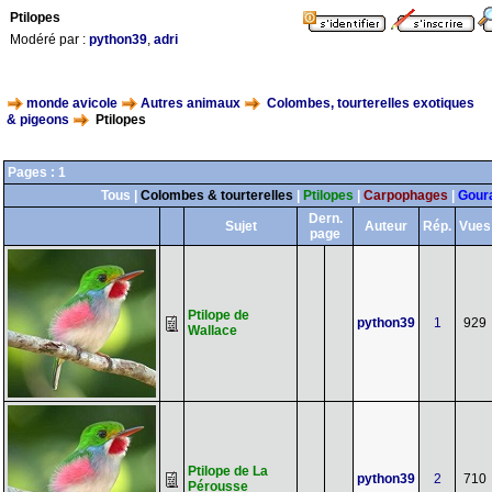
Ptilopes
Modéré par :
python39
,
adri
monde avicole
Autres animaux
Colombes, tourterelles exotiques
& pigeons
Ptilopes
Pages :
1
Tous
|
Colombes & tourterelles
|
Ptilopes
|
Carpophages
|
Gour
Dern.
Sujet
Auteur
Rép.
Vues
page
Ptilope de
python39
1
929
Wallace
Ptilope de La
python39
2
710
Pérousse