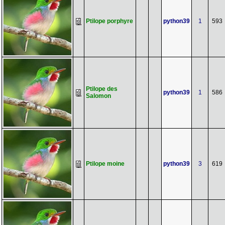
Ptilope porphyre
python39
1
593
Ptilope des
python39
1
586
Salomon
Ptilope moine
python39
3
619