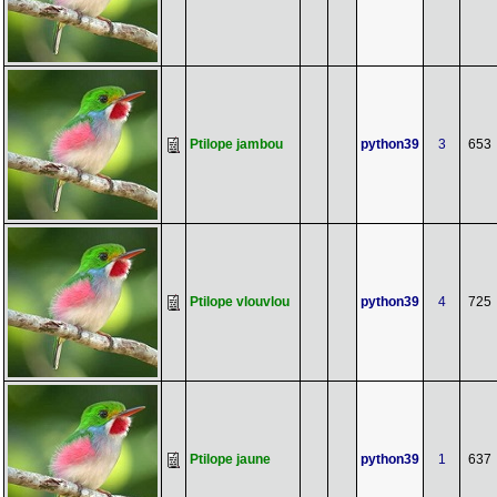
Ptilope jambou
python39
3
653
Ptilope vlouvlou
python39
4
725
Ptilope jaune
python39
1
637