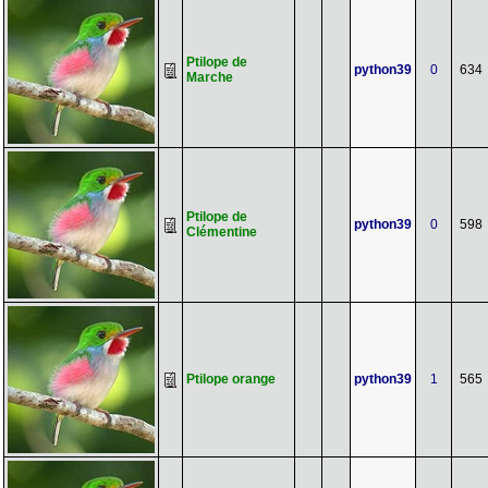
Ptilope de
python39
0
634
Marche
Ptilope de
python39
0
598
Clémentine
Ptilope orange
python39
1
565