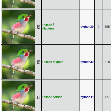
Ptilope à
python39
1
805
diadème
Ptilope mignon
python39
1
818
Ptilope batilde
python39
1
727