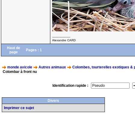
--------------------
Alexandre CARD
Haut de
Pages :
1
page
monde avicole
Autres animaux
Colombes, tourterelles exotiques & 
Colombar à front nu
Identification rapide :
Divers
Imprimer ce sujet