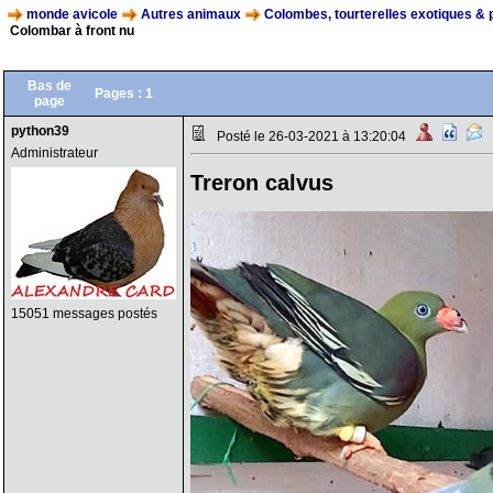
monde avicole
Autres animaux
Colombes, tourterelles exotiques & 
Colombar à front nu
Bas de
Pages :
1
page
python39
Posté le 26-03-2021 à 13:20:04
Administrateur
Treron calvus
15051 messages postés