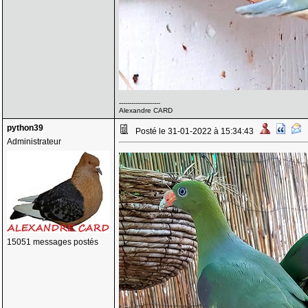
--------------------
Alexandre CARD
python39
Posté le 31-01-2022 à 15:34:43
Administrateur
15051 messages postés