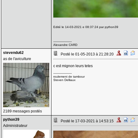
Edité le 14-03-2021 e 08:37:24 par python39
--------------------
Alexandre CARD
stevendu62
Posté le 01-05-2013 à 21:28:20
as de l'aviculture
c est mignon leurs tetes
--------------------
roulement de tambour
Steven Delliaux
2189 messages postés
python39
Posté le 17-03-2021 à 14:53:15
Administrateur