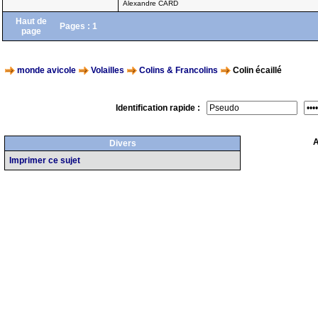
Alexandre CARD
Haut de
Pages :
1
page
monde avicole
Volailles
Colins & Francolins
Colin écaillé
Identification rapide :
A
Divers
Imprimer ce sujet