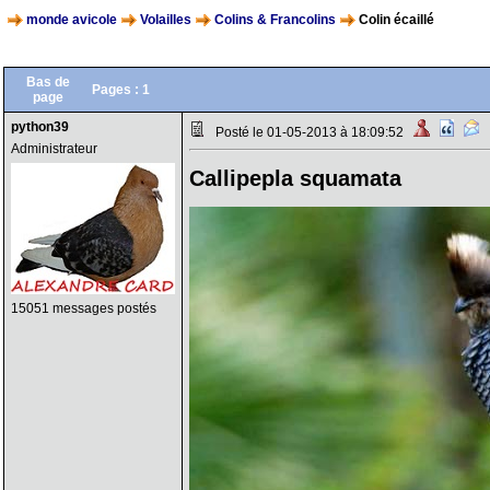
monde avicole
Volailles
Colins & Francolins
Colin écaillé
Bas de
Pages :
1
page
python39
Posté le 01-05-2013 à 18:09:52
Administrateur
Callipepla squamata
15051 messages postés