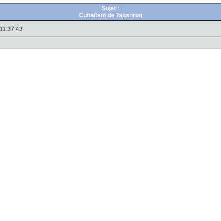
Sujet :
Culbutant de Taganrog
 11:37:43